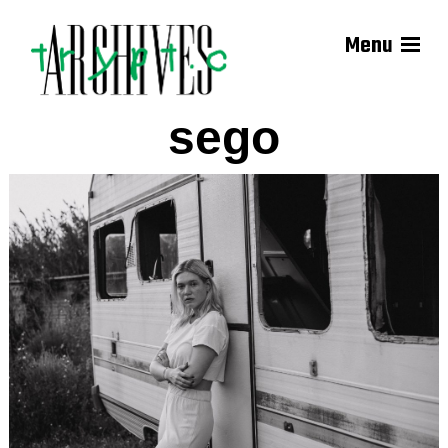
Menu
sego